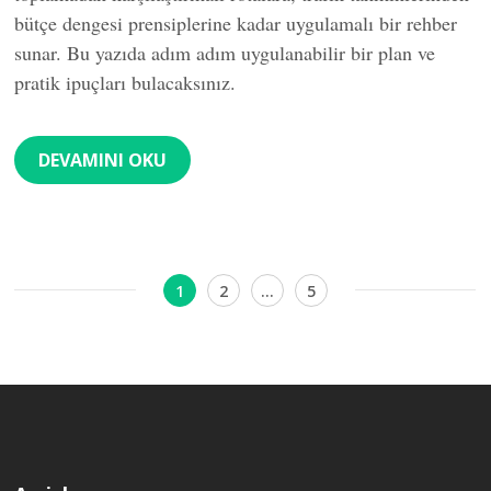
bütçe dengesi prensiplerine kadar uygulamalı bir rehber
sunar. Bu yazıda adım adım uygulanabilir bir plan ve
pratik ipuçları bulacaksınız.
DEVAMINI OKU
Yazı
Sayfa
Sayfa
Sayfa
1
2
…
5
sayfalaması