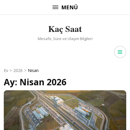
İçeriğe
MENÜ
atla
(Enter
Kaç Saat
tuşuna
basın)
Mesafe, Süre ve Ulaşım Bilgileri
Ev
>
2026
>
Nisan
Ay:
Nisan 2026