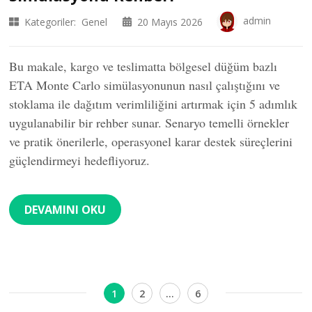
admin
Kategoriler:
Genel
20 Mayıs 2026
Bu makale, kargo ve teslimatta bölgesel düğüm bazlı
ETA Monte Carlo simülasyonunun nasıl çalıştığını ve
stoklama ile dağıtım verimliliğini artırmak için 5 adımlık
uygulanabilir bir rehber sunar. Senaryo temelli örnekler
ve pratik önerilerle, operasyonel karar destek süreçlerini
güçlendirmeyi hedefliyoruz.
DEVAMINI OKU
Yazı
Sayfa
Sayfa
Sayfa
1
2
…
6