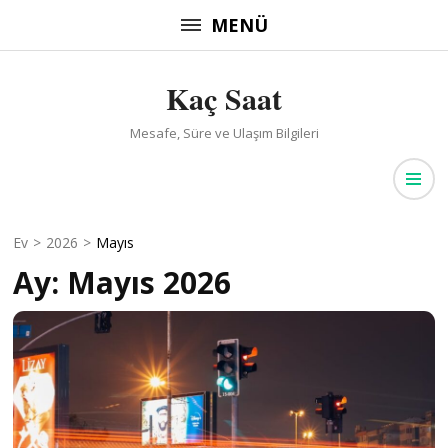
İçeriğe
MENÜ
atla
(Enter
Kaç Saat
tuşuna
basın)
Mesafe, Süre ve Ulaşım Bilgileri
Ev
>
2026
>
Mayıs
Ay:
Mayıs 2026