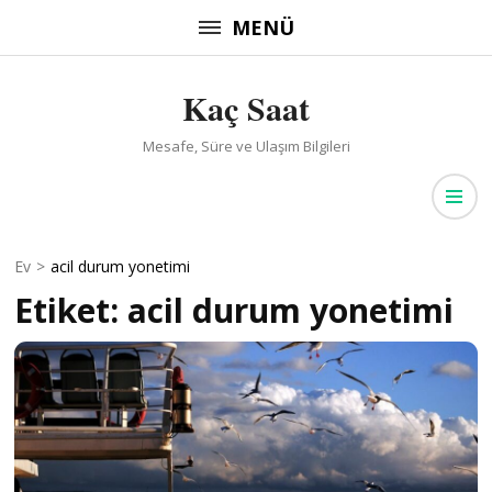
İçeriğe
MENÜ
atla
(Enter
Kaç Saat
tuşuna
basın)
Mesafe, Süre ve Ulaşım Bilgileri
Ev
>
acil durum yonetimi
Etiket:
acil durum yonetimi