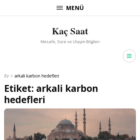
İçeriğe
MENÜ
atla
(Enter
Kaç Saat
tuşuna
basın)
Mesafe, Süre ve Ulaşım Bilgileri
Ev
>
arkali karbon hedefleri
Etiket:
arkali karbon
hedefleri