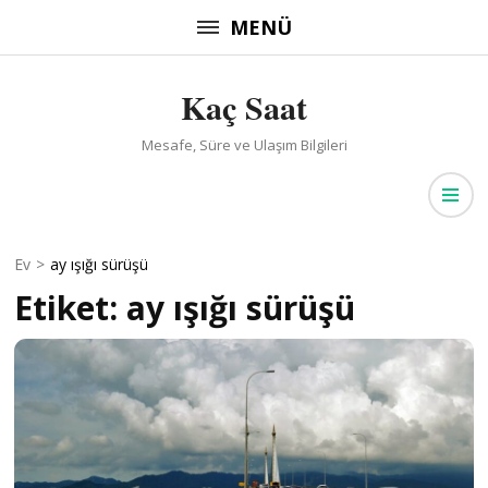
İçeriğe
MENÜ
atla
(Enter
Kaç Saat
tuşuna
basın)
Mesafe, Süre ve Ulaşım Bilgileri
Ev
>
ay ışığı sürüşü
Etiket:
ay ışığı sürüşü