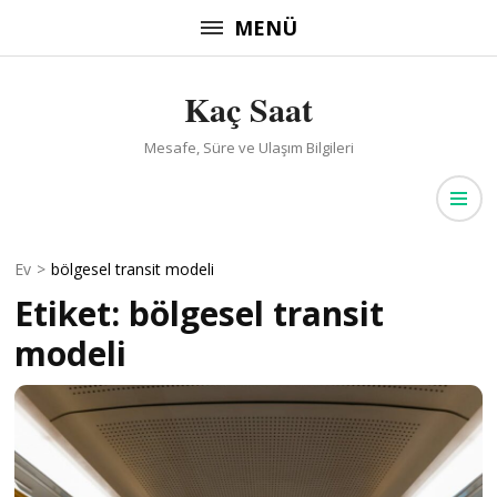
İçeriğe
MENÜ
atla
(Enter
Kaç Saat
tuşuna
basın)
Mesafe, Süre ve Ulaşım Bilgileri
Ev
>
bölgesel transit modeli
Etiket:
bölgesel transit
modeli