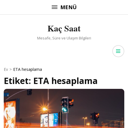
İçeriğe
MENÜ
atla
(Enter
Kaç Saat
tuşuna
basın)
Mesafe, Süre ve Ulaşım Bilgileri
Ev
>
ETA hesaplama
Etiket:
ETA hesaplama