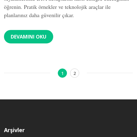
öğrenin. Pratik örnekler ve teknolojik araçlar ile
planlarınız daha güvenilir çıkar.
DEVAMINI OKU
Yazı
Sayfa
Sayfa
1
2
sayfalaması
Arşivler