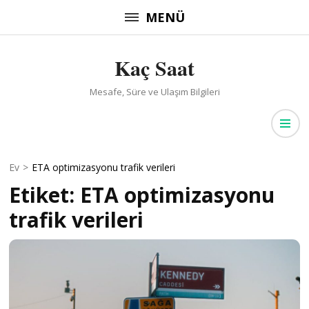
İçeriğe
MENÜ
atla
(Enter
Kaç Saat
tuşuna
basın)
Mesafe, Süre ve Ulaşım Bilgileri
Ev
>
ETA optimizasyonu trafik verileri
Etiket:
ETA optimizasyonu
trafik verileri