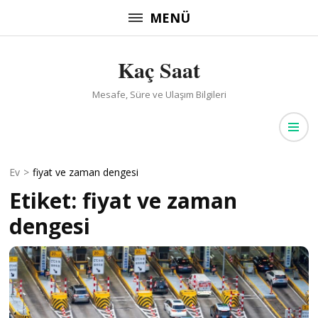
İçeriğe
MENÜ
atla
(Enter
Kaç Saat
tuşuna
basın)
Mesafe, Süre ve Ulaşım Bilgileri
Ev
>
fiyat ve zaman dengesi
Etiket:
fiyat ve zaman
dengesi