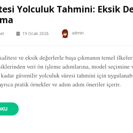
itesi Yolculuk Tahmini: Eksik D
kma
admin
el
19 Ocak 2026
kalitesi ve eksik değerlerle başa çıkmanın temel ilkeleri
iklerinden veri ön işleme adımlarına, model seçimine 
kadar güvenilir yolculuk süresi tahmini için uygulanabil
Ayrıca pratik örnekler ve adım adım öneriler içerir.
OKU