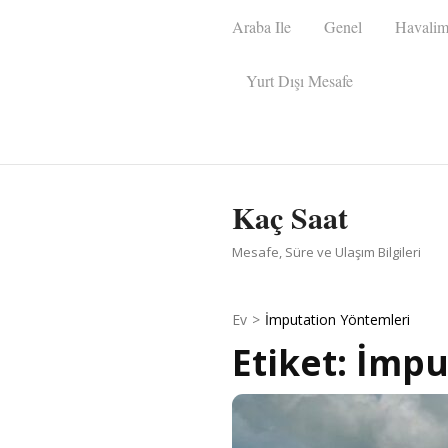
İçeriğe
Araba Ile
Genel
Havalim
atla
(Enter
Yurt Dışı Mesafe
tuşuna
basın)
Kaç Saat
Mesafe, Süre ve Ulaşım Bilgileri
Ev
>
İmputation Yöntemleri
Etiket:
İmpu