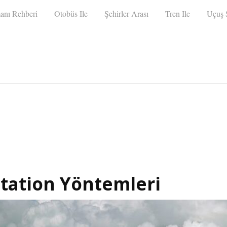
anı Rehberi
Otobüs Ile
Şehirler Arası
Tren Ile
Uçuş S
tation Yöntemleri