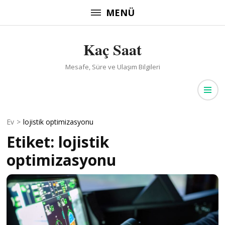
İçeriğe
MENÜ
atla
(Enter
Kaç Saat
tuşuna
basın)
Mesafe, Süre ve Ulaşım Bilgileri
Ev
>
lojistik optimizasyonu
Etiket:
lojistik
optimizasyonu