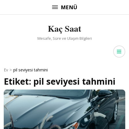
İçeriğe
MENÜ
atla
(Enter
Kaç Saat
tuşuna
basın)
Mesafe, Süre ve Ulaşım Bilgileri
Ev
>
pil seviyesi tahmini
Etiket:
pil seviyesi tahmini