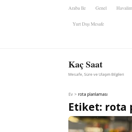
İçeriğe
Araba Ile
Genel
Havalim
atla
(Enter
Yurt Dışı Mesafe
tuşuna
basın)
Kaç Saat
Mesafe, Süre ve Ulaşım Bilgileri
Ev
>
rota planlaması
Etiket:
rota