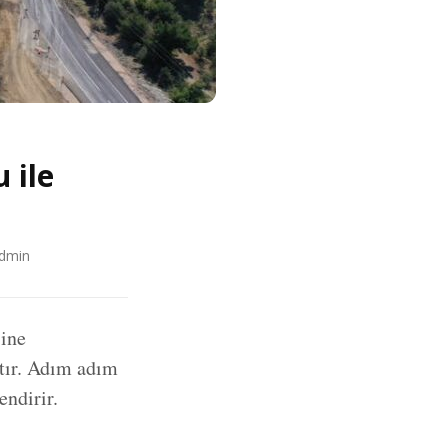
 ile
dmin
sine
tır. Adım adım
endirir.