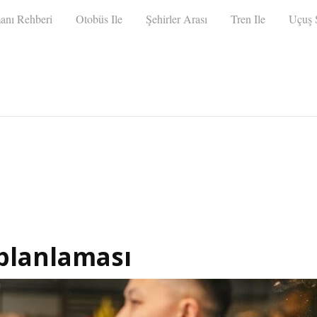
anı Rehberi
Otobüs Ile
Şehirler Arası
Tren Ile
Uçuş S
 planlaması