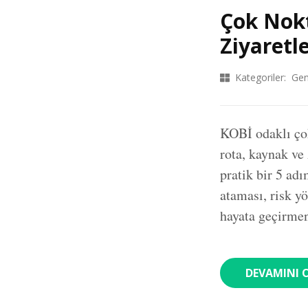
Çok Nokt
Ziyaretl
Kategoriler:
Gen
KOBİ odaklı çok
rota, kaynak ve
pratik bir 5 adı
ataması, risk y
hayata geçirmeni
DEVAMINI 