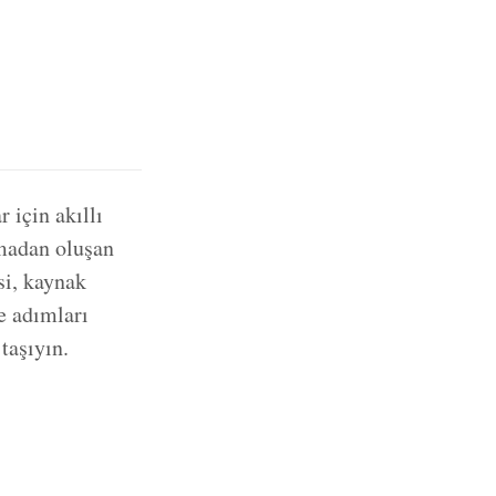
 için akıllı
amadan oluşan
si, kaynak
e adımları
taşıyın.