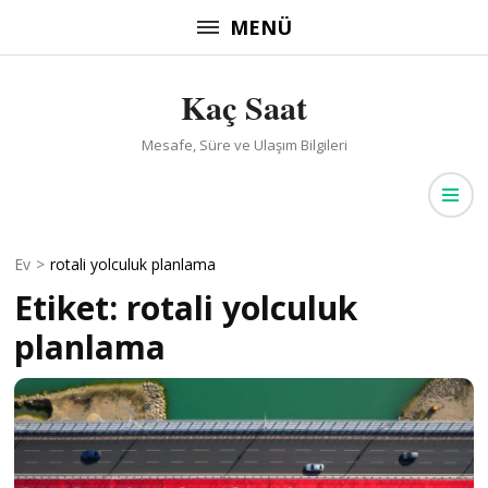
İçeriğe
MENÜ
atla
(Enter
Kaç Saat
tuşuna
basın)
Mesafe, Süre ve Ulaşım Bilgileri
Ev
>
rotali yolculuk planlama
Etiket:
rotali yolculuk
planlama