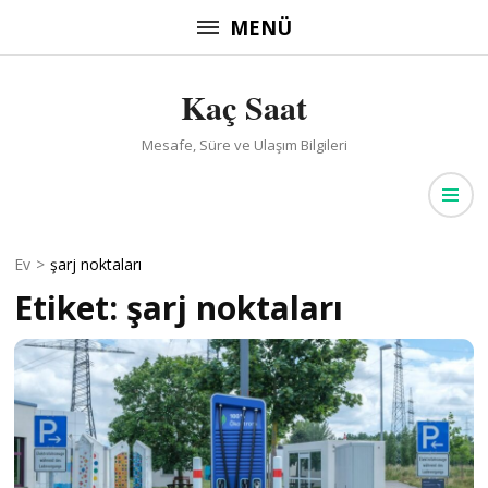
İçeriğe
MENÜ
atla
(Enter
Kaç Saat
tuşuna
basın)
Mesafe, Süre ve Ulaşım Bilgileri
Ev
>
şarj noktaları
Etiket:
şarj noktaları