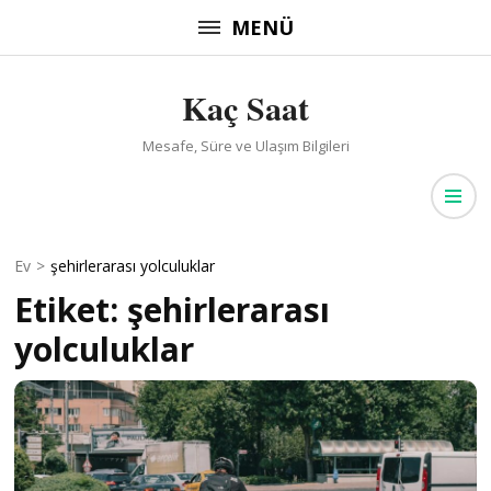
İçeriğe
MENÜ
atla
(Enter
Kaç Saat
tuşuna
basın)
Mesafe, Süre ve Ulaşım Bilgileri
Ev
>
şehirlerarası yolculuklar
Etiket:
şehirlerarası
yolculuklar