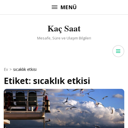
İçeriğe
MENÜ
atla
(Enter
Kaç Saat
tuşuna
basın)
Mesafe, Süre ve Ulaşım Bilgileri
Ev
>
sıcaklık etkisi
Etiket:
sıcaklık etkisi