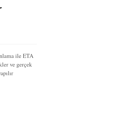
r
lanlama ile ETA
kler ve gerçek
apılır