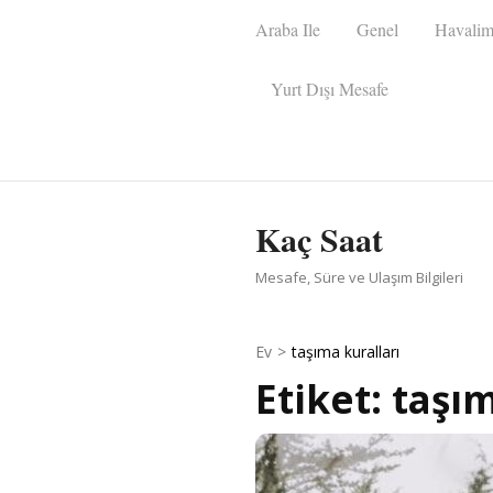
İçeriğe
Araba Ile
Genel
Havalim
atla
(Enter
Yurt Dışı Mesafe
tuşuna
basın)
Kaç Saat
Mesafe, Süre ve Ulaşım Bilgileri
Ev
>
taşıma kuralları
Etiket:
taşım