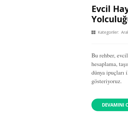
Evcil Ha
Yolculuğ
Kategoriler:
Ara
Bu rehber, evci
hesaplama, taşım
dünya ipuçları i
gösteriyoruz.
DEVAMINI 