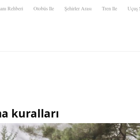
anı Rehberi
Otobüs Ile
Şehirler Arası
Tren Ile
Uçuş S
a kuralları