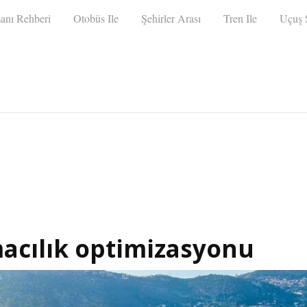
anı Rehberi
Otobüs Ile
Şehirler Arası
Tren Ile
Uçuş S
macılık optimizasyonu