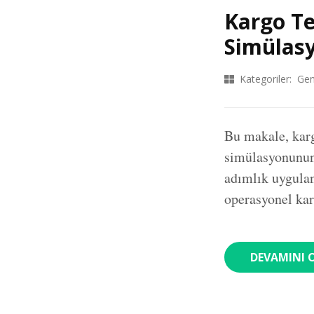
Kargo Te
Simülas
Kategoriler:
Gen
Bu makale, kar
simülasyonunun 
adımlık uygulana
operasyonel kar
DEVAMINI 