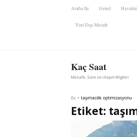
İçeriğe
Araba Ile
Genel
Havalim
atla
(Enter
Yurt Dışı Mesafe
tuşuna
basın)
Kaç Saat
Mesafe, Süre ve Ulaşım Bilgileri
Ev
>
taşımacılık optimizasyonu
Etiket:
taşı