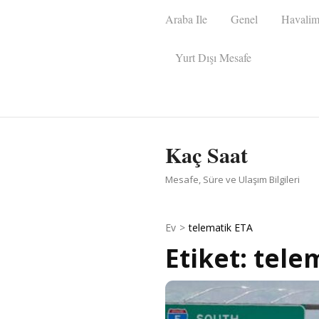
İçeriğe
Araba Ile
Genel
Havalim
atla
(Enter
Yurt Dışı Mesafe
tuşuna
basın)
Kaç Saat
Mesafe, Süre ve Ulaşım Bilgileri
Ev
>
telematik ETA
Etiket:
tele