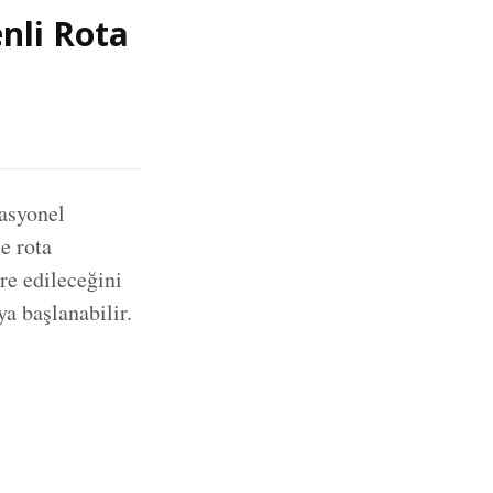
nli Rota
rasyonel
le rota
re edileceğini
a başlanabilir.