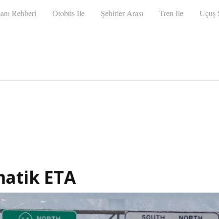
anı Rehberi
Otobüs Ile
Şehirler Arası
Tren Ile
Uçuş S
matik ETA