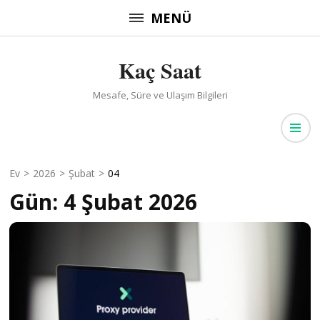
İçeriğe
MENÜ
atla
(Enter
Kaç Saat
tuşuna
basın)
Mesafe, Süre ve Ulaşım Bilgileri
Ev
>
2026
>
Şubat
>
04
Gün:
4 Şubat 2026