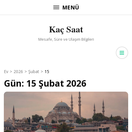
İçeriğe
MENÜ
atla
(Enter
Kaç Saat
tuşuna
basın)
Mesafe, Süre ve Ulaşım Bilgileri
Ev
>
2026
>
Şubat
>
15
Gün:
15 Şubat 2026