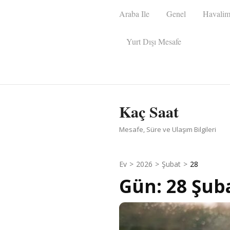
İçeriğe
Araba Ile
Genel
Havalim
atla
(Enter
Yurt Dışı Mesafe
tuşuna
basın)
Kaç Saat
Mesafe, Süre ve Ulaşım Bilgileri
Ev
>
2026
>
Şubat
>
28
Gün:
28 Şub