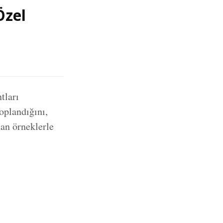
Özel
tları
oplandığını,
dan örneklerle