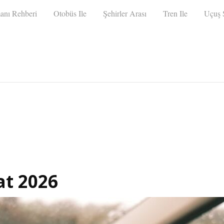
anı Rehberi
Otobüs Ile
Şehirler Arası
Tren Ile
Uçuş S
at 2026