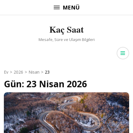
İçeriğe
MENÜ
atla
(Enter
Kaç Saat
tuşuna
basın)
Mesafe, Süre ve Ulaşım Bilgileri
Ev
>
2026
>
Nisan
>
23
Gün:
23 Nisan 2026