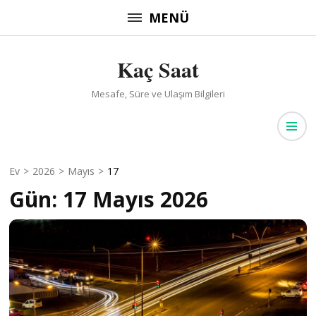
İçeriğe
MENÜ
atla
(Enter
Kaç Saat
tuşuna
basın)
Mesafe, Süre ve Ulaşım Bilgileri
Ev
>
2026
>
Mayıs
>
17
Gün:
17 Mayıs 2026