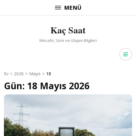
İçeriğe
MENÜ
atla
(Enter
Kaç Saat
tuşuna
basın)
Mesafe, Süre ve Ulaşım Bilgileri
Ev
>
2026
>
Mayıs
>
18
Gün:
18 Mayıs 2026