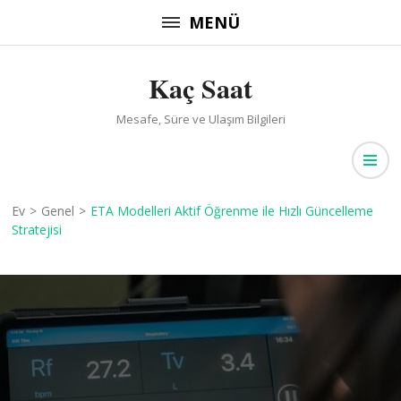
İçeriğe
MENÜ
atla
(Enter
Kaç Saat
tuşuna
basın)
Mesafe, Süre ve Ulaşım Bilgileri
Ev
>
Genel
>
ETA Modelleri Aktif Öğrenme ile Hızlı Güncelleme
Stratejisi