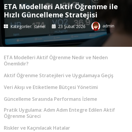
ETA Modelleri Aktif Öğrenme ile
Hızlı Güncelleme Stratejisi
admin
Kategoriler:
Genel
23 Şubat 2026
ETA Modelleri Aktif Öğrenme Nedir ve Neden
Önemlidir?
Aktif Öğrenme Stratejileri ve Uygulamaya Geçiş
Veri Akışı ve Etiketleme Bütçesi Yönetimi
Güncelleme Sırasında Performans İzleme
Pratik Uygulama: Adım Adım Entegre Edilen Aktif
Öğrenme Süreci
Riskler ve Kaçınılacak Hatalar