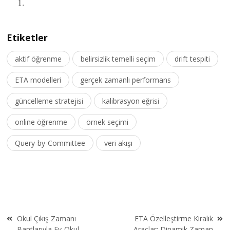
Etiketler
aktif öğrenme
belirsizlik temelli seçim
drift tespiti
ETA modelleri
gerçek zamanlı performans
güncelleme stratejisi
kalibrasyon eğrisi
online öğrenme
örnek seçimi
Query-by-Committee
veri akışı
Yazı
Okul Çıkış Zamanı
ETA Özelleştirme Kiralık
gezinmesi
Bantlarıyla Ev-Okul
Araçlar: Dinamik Zaman