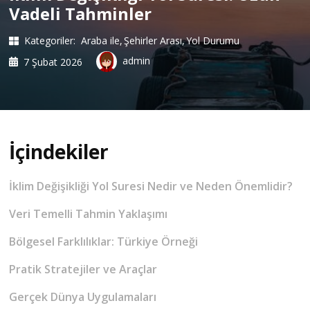
Vadeli Tahminler
Kategoriler:
Araba ile
Şehirler Arası
Yol Durumu
admin
7 Şubat 2026
İçindekiler
İklim Değişikliği Yol Suresi Nedir ve Neden Önemlidir?
Veri Temelli Tahmin Yaklaşımı
Bölgesel Farklılıklar: Türkiye Örneği
Pratik Stratejiler ve Araçlar
Gerçek Dünya Uygulamaları