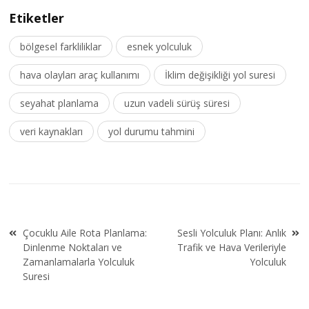
Etiketler
bölgesel farkliliklar
esnek yolculuk
hava olayları araç kullanımı
İklim değişikliği yol suresi
seyahat planlama
uzun vadeli sürüş süresi
veri kaynakları
yol durumu tahmini
Yazı
Çocuklu Aile Rota Planlama:
Sesli Yolculuk Planı: Anlık
gezinmesi
Dinlenme Noktaları ve
Trafik ve Hava Verileriyle
Zamanlamalarla Yolculuk
Yolculuk
Suresi