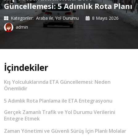
Güncellemesi: 5 Adımlık Rota Planı
Kategoriler:
Araba ile
Yol Durumu
8 Mayıs 2026
admin
İçindekiler
Kış Yolculuklarında ETA Güncellemesi: Neden
Önemlidir
5 Adımlık Rota Planlama ile ETA Entegrasyonu
Gerçek Zamanlı Trafik ve Yol Durumu Verilerini
Entegre Etmek
Zaman Yönetimi ve Güvenli Sürüş İçin Planlı Molalar