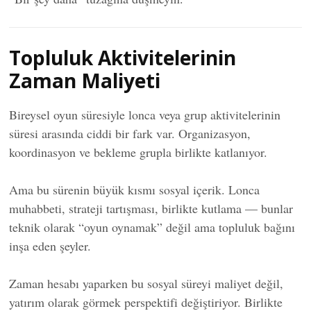
Topluluk Aktivitelerinin
Zaman Maliyeti
Bireysel oyun süresiyle lonca veya grup aktivitelerinin
süresi arasında ciddi bir fark var. Organizasyon,
koordinasyon ve bekleme grupla birlikte katlanıyor.
Ama bu sürenin büyük kısmı sosyal içerik. Lonca
muhabbeti, strateji tartışması, birlikte kutlama — bunlar
teknik olarak “oyun oynamak” değil ama topluluk bağını
inşa eden şeyler.
Zaman hesabı yaparken bu sosyal süreyi maliyet değil,
yatırım olarak görmek perspektifi değiştiriyor. Birlikte