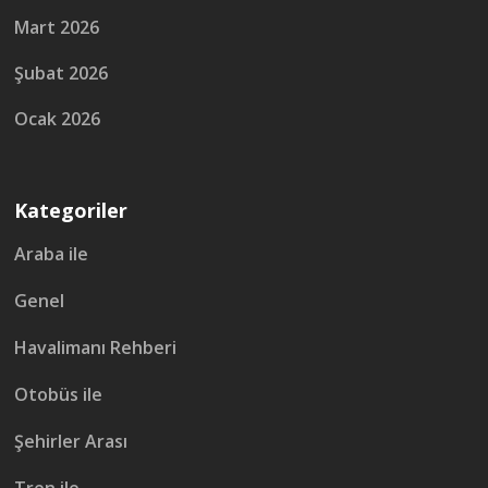
Mart 2026
Şubat 2026
Ocak 2026
Kategoriler
Araba ile
Genel
Havalimanı Rehberi
Otobüs ile
Şehirler Arası
Tren ile