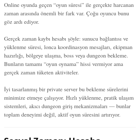
Online oyunda geçen “oyun süresi” ile gerçekte harcanan
zaman arasında önemli bir fark var. Çoğu oyuncu bunu
göz ardı ediyor.
Gerçek zaman kaybı hesabı şöyle: sunucu bağlantısı ve
yüklenme süresi, lonca koordinasyon mesajları, ekipman
hazırlığı, bölgeye ulaşma, boss veya dungeon bekleme.
Bunların tamamı “oyun oynama” hissi vermiyor ama
gerçek zaman tüketen aktiviteler.
İyi tasarlanmış bir private server bu bekleme sürelerini
minimize etmeye çalışıyor. Hızlı yüklenme, pratik ulaşım
sistemleri, akıcı dungeon giriş mekanizmaları — bunlar
toplam deneyimi değil, aktif oyun süresini artırıyor.