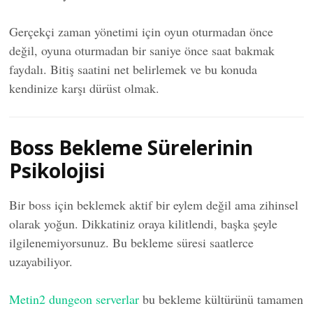
Gerçekçi zaman yönetimi için oyun oturmadan önce
değil, oyuna oturmadan bir saniye önce saat bakmak
faydalı. Bitiş saatini net belirlemek ve bu konuda
kendinize karşı dürüst olmak.
Boss Bekleme Sürelerinin
Psikolojisi
Bir boss için beklemek aktif bir eylem değil ama zihinsel
olarak yoğun. Dikkatiniz oraya kilitlendi, başka şeyle
ilgilenemiyorsunuz. Bu bekleme süresi saatlerce
uzayabiliyor.
Metin2 dungeon serverlar
bu bekleme kültürünü tamamen