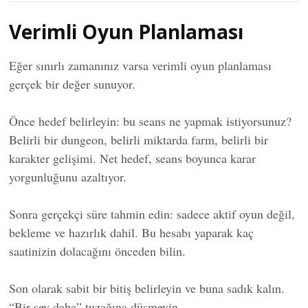
Verimli Oyun Planlaması
Eğer sınırlı zamanınız varsa verimli oyun planlaması
gerçek bir değer sunuyor.
Önce hedef belirleyin: bu seans ne yapmak istiyorsunuz?
Belirli bir dungeon, belirli miktarda farm, belirli bir
karakter gelişimi. Net hedef, seans boyunca karar
yorgunluğunu azaltıyor.
Sonra gerçekçi süre tahmin edin: sadece aktif oyun değil,
bekleme ve hazırlık dahil. Bu hesabı yaparak kaç
saatinizin dolacağını önceden bilin.
Son olarak sabit bir bitiş belirleyin ve buna sadık kalın.
“Bir şey daha” tuzağına düşmeyin.