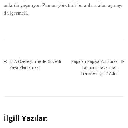
anlarda yaşanıyor. Zaman yönetimi bu anlara alan açmayı
da içermeli.
Yazı
ETA Özelleştirme ile Güvenli
Kapıdan Kapıya Yol Süresi
gezinmesi
Yaya Planlaması
Tahmini: Havalimanı
Transferi İçin 7 Adım
İlgili Yazılar: