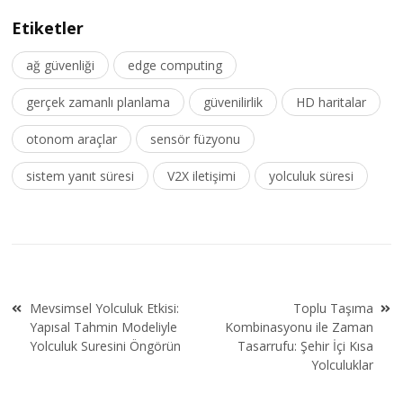
Etiketler
ağ güvenliği
edge computing
gerçek zamanlı planlama
güvenilirlik
HD haritalar
otonom araçlar
sensör füzyonu
sistem yanıt süresi
V2X iletişimi
yolculuk süresi
Yazı
Mevsimsel Yolculuk Etkisi:
Toplu Taşıma
gezinmesi
Yapısal Tahmin Modeliyle
Kombinasyonu ile Zaman
Yolculuk Suresini Öngörün
Tasarrufu: Şehir İçi Kısa
Yolculuklar