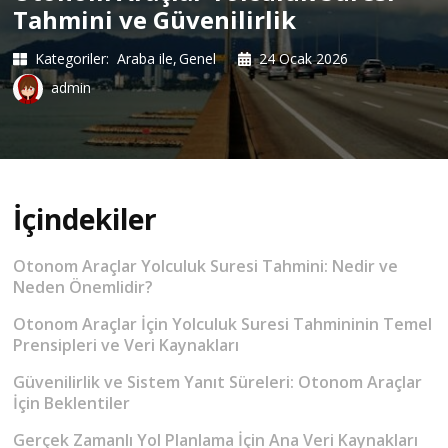
Tahmini ve Güvenilirlik
Kategoriler:
Araba ile
Genel
24 Ocak 2026
admin
İçindekiler
Otonom Araçlar Yolculuk Suresi Tahmini: Nedir ve
Neden Önemlidir?
Otonom Araçlar İçin Yolculuk Suresi Tahmininin Temel
Prensipleri ve Veri Kaynakları
Güvenilirlik ve Sistem Yanıt Süreleri: Otonom Araçlar
İçin Beklentiler
Gerçek Zamanlı Yol Planlama İçin Ana Veri Kaynakları