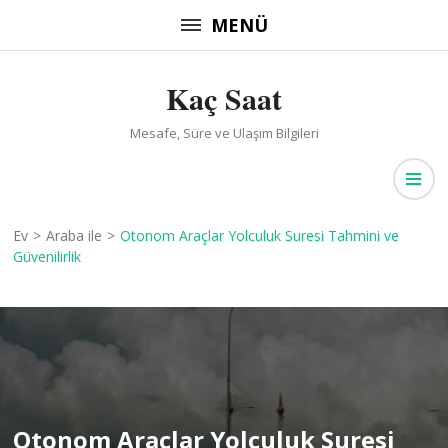
İçeriğe
MENÜ
atla
(Enter
Kaç Saat
tuşuna
basın)
Mesafe, Süre ve Ulaşım Bilgileri
Ev
>
Araba ile
>
Otonom Araçlar Yolculuk Suresi Tahmini ve
Güvenilirlik
Otonom Araçlar Yolculuk Suresi