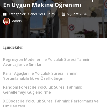
En Uygun Makine Öğrenimi
Kategoriler:
Genel
Yol Durumu
6 Şubat 2026
admin
İçindekiler
Regresyon Modelleri ile Yolculuk Suresi Tahmini:
Avantajlar ve Sınırlar
Karar Ağaçları ile Yolculuk Suresi Tahmini:
Yorumlanabilirlik ve Özellik Seçimi
Random Forest ile Yolculuk Suresi Tahmini:
Genellemeyi Güçlendirme
XGBoost ile Yolculuk Suresi Tahmini: Performans ve
Hız Dengesi