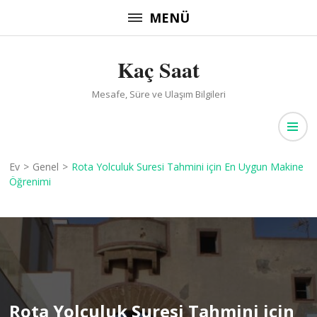
İçeriğe
MENÜ
atla
(Enter
Kaç Saat
tuşuna
basın)
Mesafe, Süre ve Ulaşım Bilgileri
Ev
>
Genel
>
Rota Yolculuk Suresi Tahmini için En Uygun Makine
Öğrenimi
Rota Yolculuk Suresi Tahmini için