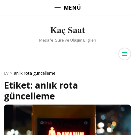
İçeriğe
MENÜ
atla
(Enter
Kaç Saat
tuşuna
basın)
Mesafe, Süre ve Ulaşım Bilgileri
Ev
>
anlık rota güncelleme
Etiket:
anlık rota
güncelleme