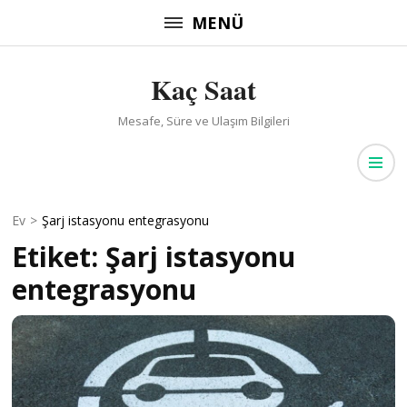
İçeriğe
MENÜ
atla
(Enter
Kaç Saat
tuşuna
basın)
Mesafe, Süre ve Ulaşım Bilgileri
Ev
>
Şarj istasyonu entegrasyonu
Etiket:
Şarj istasyonu
entegrasyonu