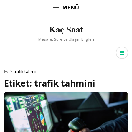
İçeriğe
MENÜ
atla
(Enter
Kaç Saat
tuşuna
basın)
Mesafe, Süre ve Ulaşım Bilgileri
Ev
>
trafik tahmini
Etiket:
trafik tahmini