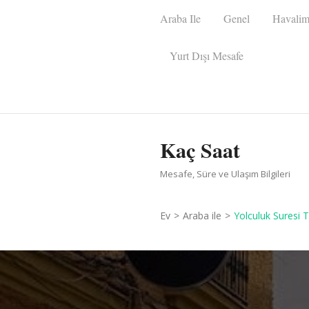
İçeriğe
Araba Ile
Genel
Havalim
atla
(Enter
Yurt Dışı Mesafe
tuşuna
basın)
Kaç Saat
Mesafe, Süre ve Ulaşım Bilgileri
Ev
>
Araba ile
>
Yolculuk Suresi 