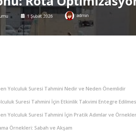
onu: Rota Optimizasyo
admin
rumu
1 Şubat 2026
ilen Yolculuk Suresi Tahmini Nedir ve Neden Önemlidir
uluk Suresi Tahmini İçin Etkinlik Takvimi Entegre Edilmesi 
len Yolculuk Suresi Tahmini İçin Pratik Adımlar ve Örnekle
ama Örnekleri: Sabah ve Akşam