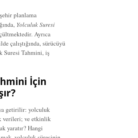
şehir planlama
ığında,
Yolculuk Suresi
çültmektedir. Ayrıca
ilde çalıştığında, sürücüyü
k Suresi Tahmini, iş
hmini İçin
şır?
ya getirilir: yolculuk
verileri; ve etkinlik
uk yaratır? Hangi
lmak, yolculuk süresinin