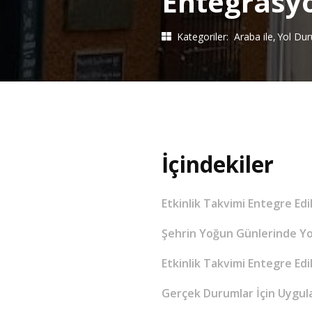
Entegrasy
Kategoriler:
Araba ile
Yol Du
İçindekiler
Etkinlik Takvimi Entegre Ed
Şehrin Yoğun Günlerinde Yolc
Etkinlik Takvimi Entegre Edi
Gerçek Durumlar İçin Uygul