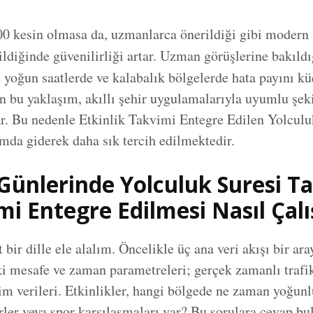
0 kesin olmasa da, uzmanlarca önerildiği gibi modern 
ildiğinde güvenilirliği artar. Uzman görüşlerine bakıld
 yoğun saatlerde ve kalabalık bölgelerde hata payını kü
en bu yaklaşım, akıllı şehir uygulamalarıyla uyumlu şek
ar. Bu nedenle Etkinlik Takvimi Entegre Edilen Yolculu
mda giderek daha sık tercih edilmektedir.
Günlerinde Yolculuk Suresi Ta
mi Entegre Edilmesi Nasıl Çalı
 bir dille ele alalım. Öncelikle üç ana veri akışı bir ara
 mesafe ve zaman parametreleri; gerçek zamanlı trafik 
m verileri. Etkinlikler, hangi bölgede ne zaman yoğunl
rler veya spor karşılaşmaları var? Bu sorulara cevap bu