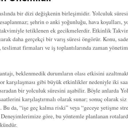
slında bir dizi değişkenin birleşimidir. Yolculuk süres
esaplanmaz; şehrin o anki yoğunluğu, hava koşulları, yo
takvimiyle tetiklenen ek gecikmelerdir. Etkinlik Takvi
arak daha gerçekçi bir varış süresi öngörür. Konu, sade
, teslimat firmaları ve iş toplantılarında zaman yönetim
ntajı, beklenmedik durumların olası etkisini azaltmakt
r karşılaşması gibi büyük etkinlikler nedeniyle iki saa
 sıradan bir yolculuk süresini aşabilir. Böyle anlarda Y
 saatlerini karşılaştırmalı olarak sunar; sonuç olarak siz
z. Bu da, “işe geç kalma riski” veya “geceye yetişme str
Deneyimlerimize göre, bu yöntemle planlanan rotalarda 
kündür.