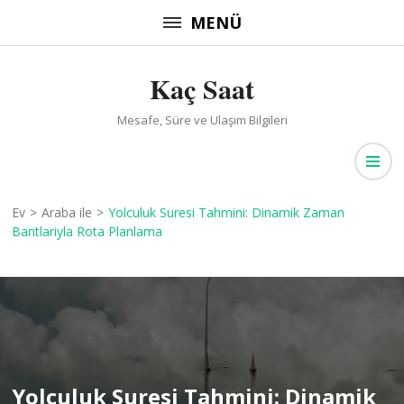
İçeriğe
MENÜ
atla
(Enter
Kaç Saat
tuşuna
basın)
Mesafe, Süre ve Ulaşım Bilgileri
Ev
>
Araba ile
>
Yolculuk Suresi Tahmini: Dinamik Zaman
Bantlariyla Rota Planlama
Yolculuk Suresi Tahmini: Dinamik