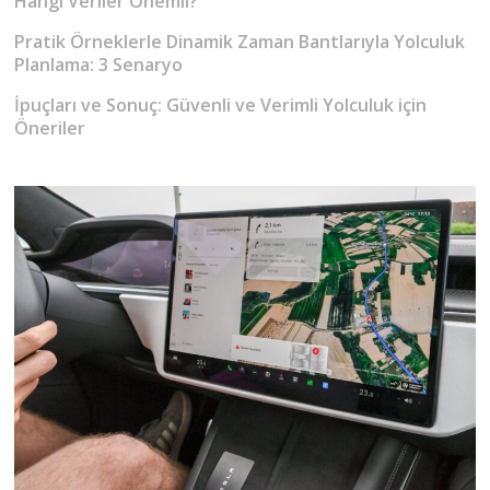
Hangi Veriler Önemli?
Pratik Örneklerle Dinamik Zaman Bantlarıyla Yolculuk
Planlama: 3 Senaryo
İpuçları ve Sonuç: Güvenli ve Verimli Yolculuk için
Öneriler