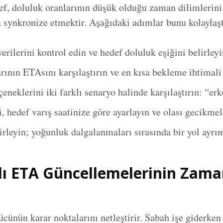
def, doluluk oranlarının düşük olduğu zaman dilimlerin
 synkronize etmektir. Aşağıdaki adımlar bunu kolaylaşt
rilerini kontrol edin ve hedef doluluk eşiğini belirleyi
rının ETAsını karşılaştırın ve en kısa bekleme ihtimali 
çeneklerini iki farklı senaryo halinde karşılaştırın: “er
 hedef varış saatinize göre ayarlayın ve olası gecikmel
lirleyin; yoğunluk dalgalanmaları sırasında bir yol ayrı
ı ETA Güncellemelerinin Zama
ünün karar noktalarını netleştirir. Sabah işe giderken 