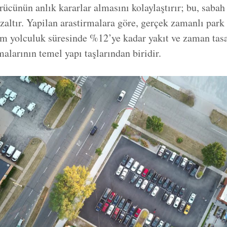
ücünün anlık kararlar almasını kolaylaştırır; bu, sabah
azaltır. Yapilan arastirmalara göre, gerçek zamanlı park 
m yolculuk süresinde %12’ye kadar yakıt ve zaman tasar
amalarının temel yapı taşlarından biridir.