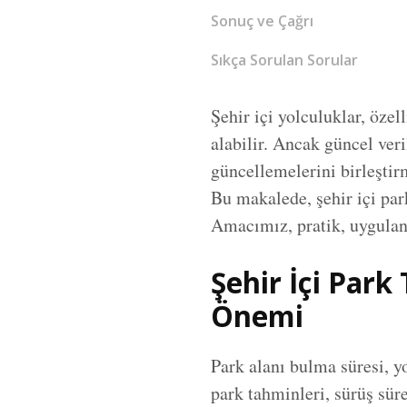
Sonuç ve Çağrı
Sıkça Sorulan Sorular
Şehir içi yolculuklar, öze
alabilir. Ancak güncel ver
güncellemelerini birleştir
Bu makalede, şehir içi pa
Amacımız, pratik, uygulan
Şehir İçi Par
Önemi
Park alanı bulma süresi, y
park tahminleri, sürüş süre