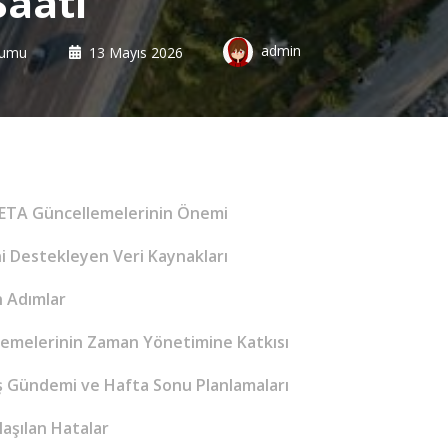
Saati
admin
rumu
13 Mayıs 2026
e ETA Güncellemelerinin Önemi
i Destekleyen Veri Kaynakları
n Adımlar
emelerinin Zaman Yönetimine Katkısı
İş Gündemi ve Hafta Sonu Planlamaları
ılaşılan Hatalar