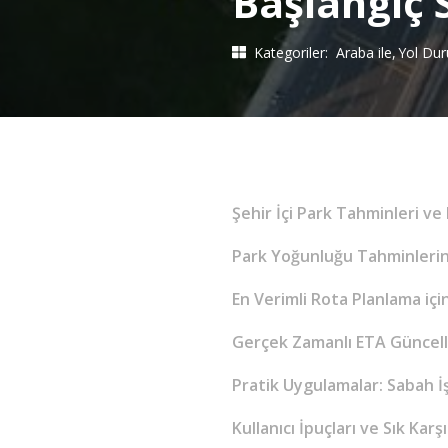
Başlangıç 
Kategoriler:
Araba ile
Yol Du
Şehir İçi Park Tahminleri v
Park Yoğunluğu Tahminlerin
En Verimli Rota Planlama içi
Gerçek Zamanlı ETA Güncell
Pratik Uygulamalar: Sabah 
Kullanıcı İpuçları ve Sık Karş