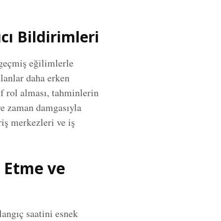
cı Bildirimleri
 geçmiş eğilimlerle
alanlar daha erken
if rol alması, tahminlerin
 ve zaman damgasıyla
riş merkezleri ve iş
k Etme ve
langıç saatini esnek