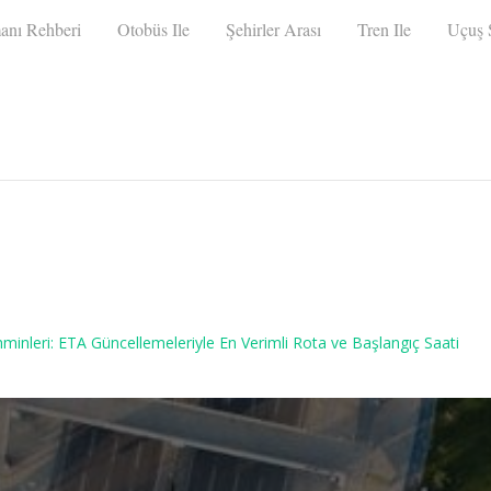
anı Rehberi
Otobüs Ile
Şehirler Arası
Tren Ile
Uçuş S
hminleri: ETA Güncellemeleriyle En Verimli Rota ve Başlangıç Saati