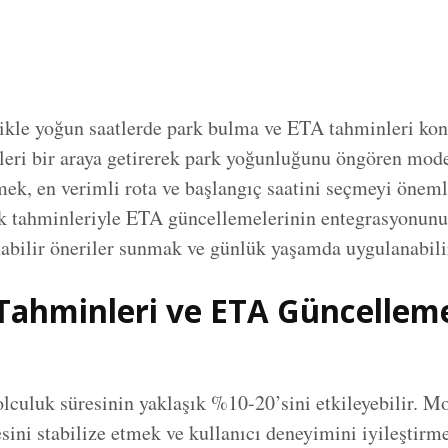
llikle yoğun saatlerde park bulma ve ETA tahminleri konu
ileri bir araya getirerek park yoğunluğunu öngören mod
mek, en verimli rota ve başlangıç saatini seçmeyi önemli
rk tahminleriyle ETA güncellemelerinin entegrasyonunu
abilir öneriler sunmak ve günlük yaşamda uygulanabilir
k Tahminleri ve ETA Güncellem
olculuk süresinin yaklaşık %10-20’sini etkileyebilir. 
sini stabilize etmek ve kullanıcı deneyimini iyileştirmek